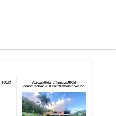
ITOLIO
Vta/casa/Hda la Trinidad/800M
Alquilo apa
construcción/ 26.000M terreno/sin vecino