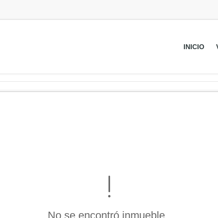
INICIO
No se encontró inmueble .