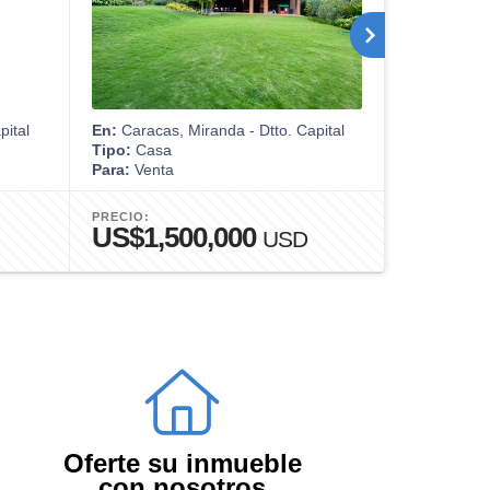
pital
En:
Caracas, Miranda - Dtto. Capital
En:
Caracas,
Tipo:
Casa
Tipo:
Apart
Para:
Venta
Para:
Alquil
PRECIO:
PRECIO:
US$1,500,000
US$3,
USD
Oferte su inmueble
con nosotros