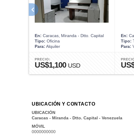
En:
Caracas, Miranda - Dtto. Capital
En:
Car
Tipo:
Oficina
Tipo:
T
Para:
Alquiler
Para:
V
PRECIO:
PRECI
US$1,100
US$
USD
UBICACIÓN Y CONTACTO
UBICACIÓN
Caracas - Miranda - Dtto. Capital - Venezuela
MÓVIL
0000000000