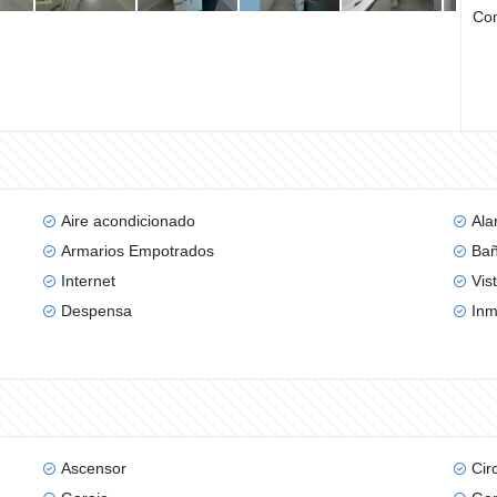
Com
Aire acondicionado
Ala
Armarios Empotrados
Bañ
Internet
Vis
Despensa
Inm
Ascensor
Cir