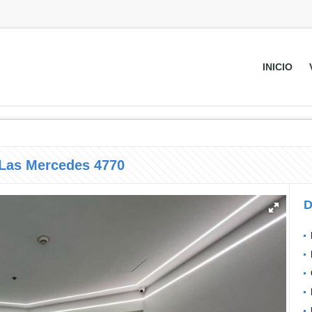
INICIO
 Las Mercedes 4770
D