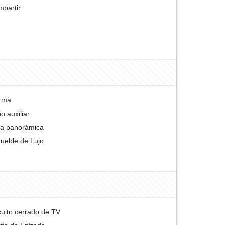
partir
rma
o auxiliar
ta panorámica
ueble de Lujo
cuito cerrado de TV