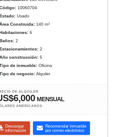
Código:
10060704
Estado:
Usado
Área Construida:
140 m²
Habitaciones:
6
Baños:
2
Estacionamientos:
2
Año construcción:
5
Tipo de inmueble:
Oficina
Tipo de negocio:
Alquiler
RECIO DE ALQUILER
US$6,000
MENSUAL
ÓLARES AMERICANOS
Descargar
Recomendar inmueble
información
por correo electrónico