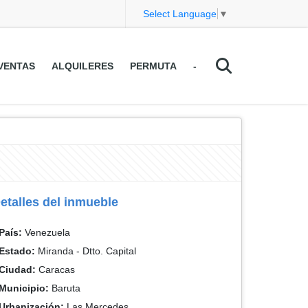
Select Language
▼
VENTAS
ALQUILERES
PERMUTA
-
etalles del inmueble
País:
Venezuela
Estado:
Miranda - Dtto. Capital
Ciudad:
Caracas
Municipio:
Baruta
Urbanización:
Las Mercedes