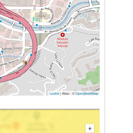
Leaflet
| Wasi - ©
OpenStreetMap