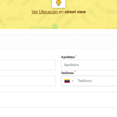
Ver Ubicación
en
street view
*
Apellidos
*
Teléfono
▼