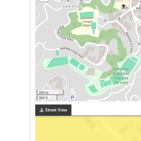
200 m
500 ft
Street View