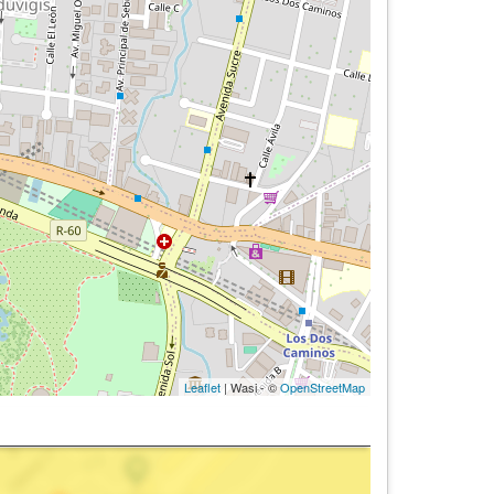
Leaflet
| Wasi - ©
OpenStreetMap