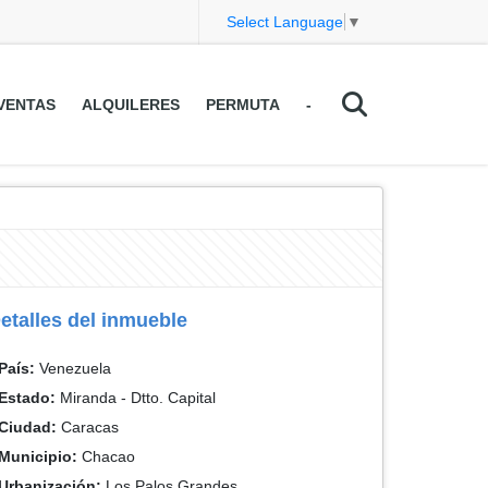
Select Language
▼
VENTAS
ALQUILERES
PERMUTA
-
etalles del inmueble
País:
Venezuela
Estado:
Miranda - Dtto. Capital
Ciudad:
Caracas
Municipio:
Chacao
Urbanización:
Los Palos Grandes