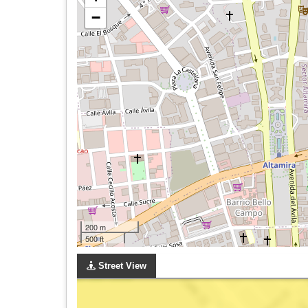
−
200 m
500 ft
Street View