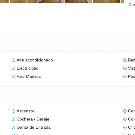
Com
Aire acondicionado
Bañ
Electricidad
Vis
Piso Madera
Pue
Ascensor
Cen
Cochera / Garaje
Col
Garita de Entrada
Ofi