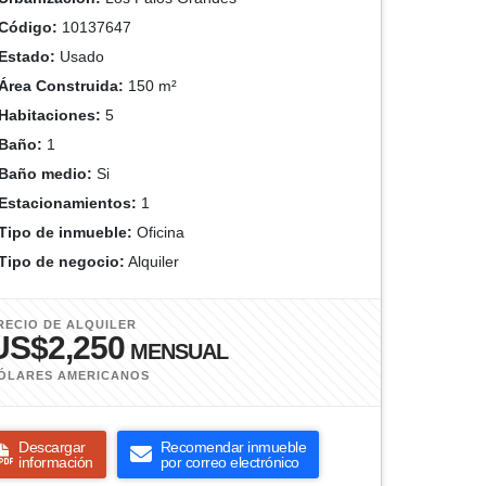
Código:
10137647
Estado:
Usado
Área Construida:
150 m²
Habitaciones:
5
Baño:
1
Baño medio:
Si
Estacionamientos:
1
Tipo de inmueble:
Oficina
Tipo de negocio:
Alquiler
RECIO DE ALQUILER
US$2,250
MENSUAL
ÓLARES AMERICANOS
Descargar
Recomendar inmueble
información
por correo electrónico