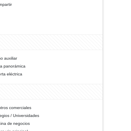
partir
o auxiliar
ta panorámica
rta eléctrica
tros comerciales
egios / Universidades
cina de negocios