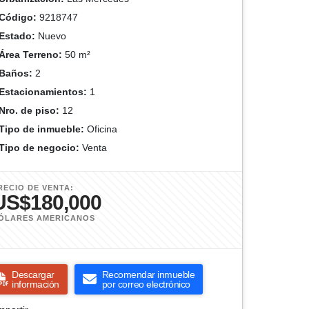
Código:
9218747
Estado:
Nuevo
Área Terreno:
50 m²
Baños:
2
Estacionamientos:
1
Nro. de piso:
12
Tipo de inmueble:
Oficina
Tipo de negocio:
Venta
RECIO DE VENTA:
US$180,000
ÓLARES AMERICANOS
Descargar
Recomendar inmueble
información
por correo electrónico