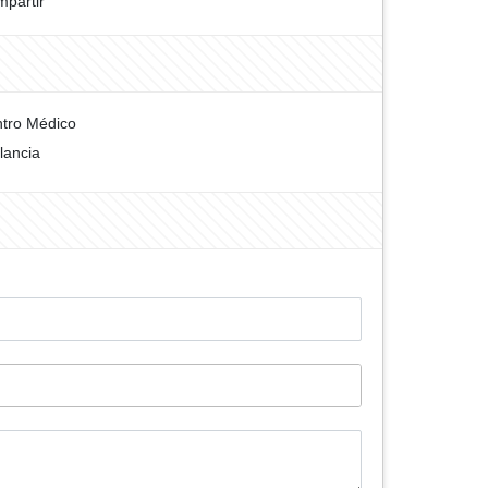
partir
tro Médico
ilancia