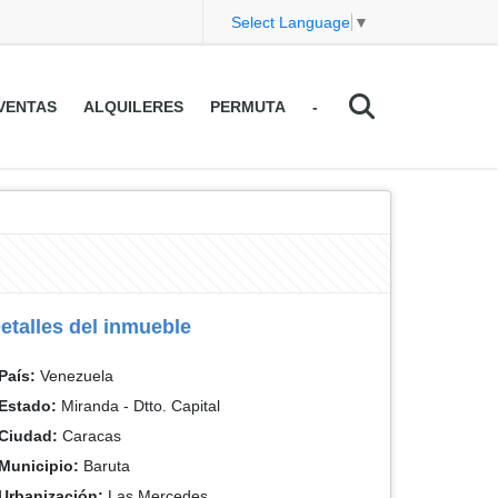
Select Language
▼
VENTAS
ALQUILERES
PERMUTA
-
etalles del inmueble
País:
Venezuela
Estado:
Miranda - Dtto. Capital
Ciudad:
Caracas
Municipio:
Baruta
Urbanización:
Las Mercedes