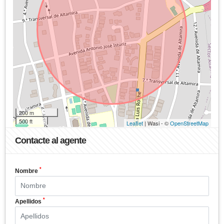
200 m
500 ft
Leaflet
| Wasi - ©
OpenStreetMap
Contacte al agente
*
Nombre
*
Apellidos