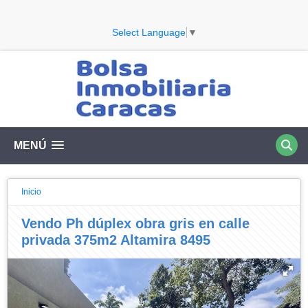
Select Language
▼
MENÚ
Inicio
Vendo Ph dúplex obra gris en calle
privada 375m2 Altamira 8495