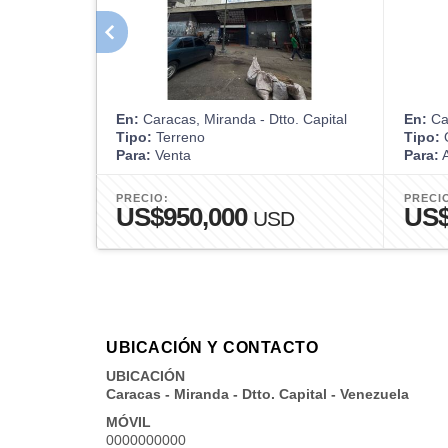
En:
Caracas, Miranda - Dtto. Capital
En:
Car
Tipo:
Terreno
Tipo:
O
Para:
Venta
Para:
A
PRECIO:
PRECI
US$950,000
US
USD
UBICACIÓN Y CONTACTO
UBICACIÓN
Caracas - Miranda - Dtto. Capital - Venezuela
MÓVIL
0000000000