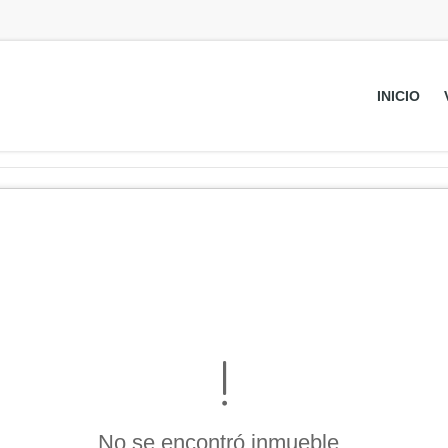
INICIO
No se encontró inmueble .