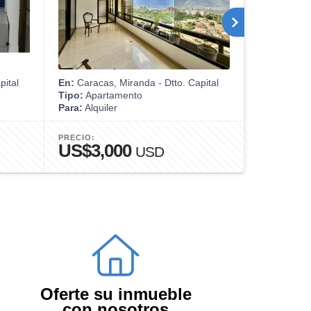
pital
En:
Caracas, Miranda - Dtto. Capital
En:
Caracas,
Tipo:
Apartamento
Tipo:
Casa
Para:
Alquiler
Para:
Venta
PRECIO:
PRECIO:
US$3,000
US$65
USD
Oferte su inmueble
con nosotros