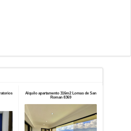
ratorios
Alquilo apartamento 316m2 Lomas de San
Casa en ven
Roman 8369