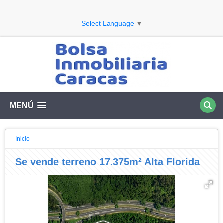
Select Language
▼
MENÚ
Inicio
Se vende terreno 17.375m² Alta Florida